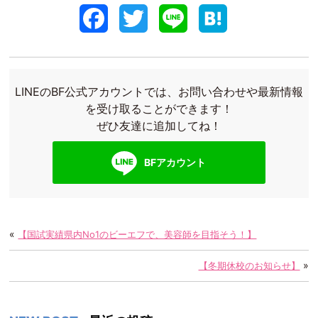
F
T
L
H
a
w
i
a
c
i
n
t
LINEのBF公式アカウントでは、お問い合わせや最新情報
e
t
e
e
を受け取ることができます！
ぜひ友達に追加してね！
b
t
n
o
e
a
BFアカウント
o
r
k
«
【国試実績県内No1のビーエフで、美容師を目指そう！】
»
【冬期休校のお知らせ】