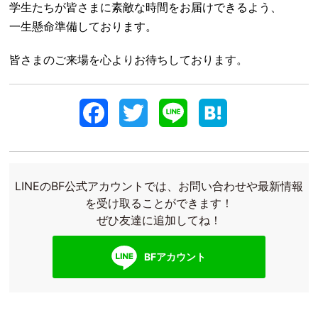
学生たちが皆さまに素敵な時間をお届けできるよう、
一生懸命準備しております。
皆さまのご来場を心よりお待ちしております。
F
T
L
H
a
w
i
a
c
i
n
t
LINEのBF公式アカウントでは、お問い合わせや最新情報
e
t
e
e
を受け取ることができます！
ぜひ友達に追加してね！
b
t
n
o
e
a
BFアカウント
o
r
k