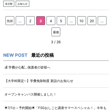
未分類
お知らせ
...
2
3
4
5
...
10
20
...
先頭
最後
3 / 26
最近の投稿
💰 学費が心配…保護者の皆様へ
【大学科限定✨】学費免除制度 新設のお知らせ
オープンキャンパス開催しました！
🌟7/1㊌～予約開始🌟「FSGおしごと講座サマースペシャル！」今年も