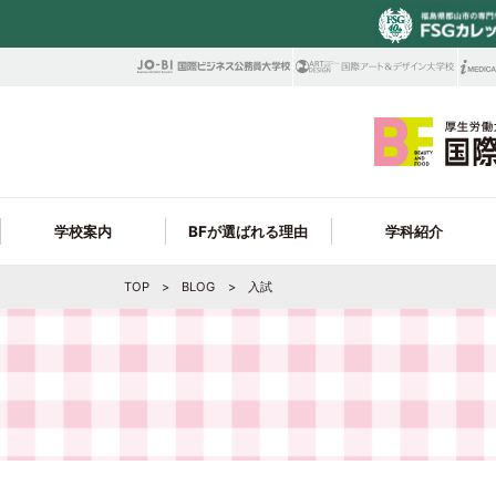
学校案内
BFが選ばれる理由
学科紹介
TOP
BLOG
入試
校訓・教育目標
学科ラインナップ
ビューティビジネス大学科
ビューティ学科 就職サポート
在校生Q＆A・年間スケジュール
学科情報
募集学科
見逃せないBEP制度
高校1・2年生の皆様へ
就
フ
ビューティ学科 取得できる資格＆合格実
アクセス・周辺施設
最新トレンドを学べる!
トータルビューティ学科
学費サポート制度
オンライン個別進学相談会
保護者の皆様へ
コ
フ
Y
績
学生サポートが充実!
シェフ学科
職員採用情報
製菓衛生師学科