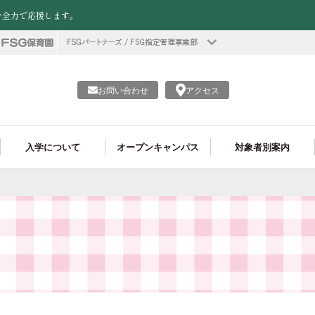
を全力で応援します。
お問い合わせ
アクセス
入学について
オープンキャンパス
対象者別案内
情報公開
資格がたくさん取れる!
ヘアメイク学科
フード学科 就職実績
学費
個別進学相談会
留学生の皆様へ
プロ仕様の実習施設!
調理製菓ライセンス学科
フード学科 学生作品
企業の採用ご担当者様へ
調理師学科