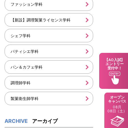
ファッション学科
【新設】調理製菓ライセンス学科
シェフ学科
パティシエ学科
【AO入試】
エントリー
パン＆カフェ学科
受付中！
調理師学科
オープン
製菓衛生師学科
キャンパス
08月
08日（土）
アーカイブ