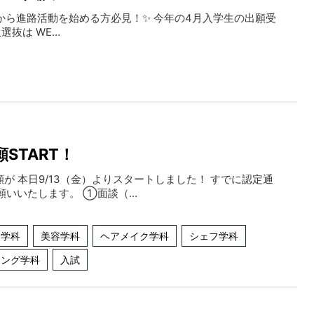
から進路活動を始める方必見！✨ 今年の4月入学生の出願受
選抜は WE…
START！
願が 本日9/13（金）よりスタートしました！ すでに認定通
願いいたします。 ①面談（…
ン学科
美容学科
ヘアメイク学科
シェフ学科
ィング学科
入試