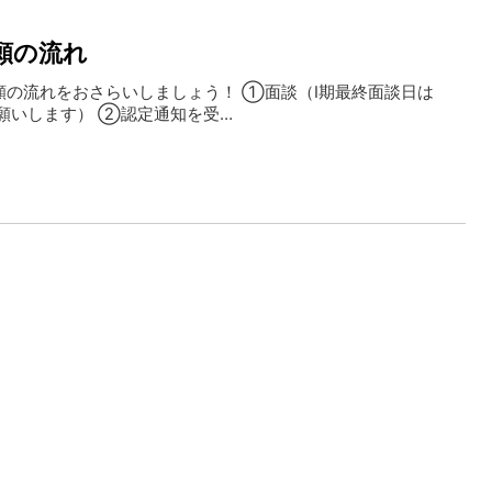
願の流れ
出願の流れをおさらいしましょう！ ①面談（Ⅰ期最終面談日は
お願いします） ②認定通知を受…