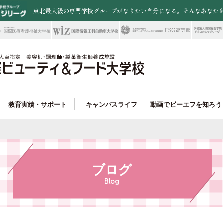
東北最大級の専門学校グループがなりたい自分になる。そんなあなた
教育実績・サポート
キャンパスライフ
動画でビーエフを知ろう
職業実践専門課程
職率100%!
トータルファッション大学科
ード学科 就職サポート
アクセス・周辺施設
卒業生情報
入試制度
オープンキャンパス
県外から入学を検討されている皆さまへ
FSGカレッジリーグ
未来の選択肢が広がる!
美容学科
ビューティ学科 就職実績
一人暮らしサポート
特待生制度
保護者説明会
再進学を検討している皆様へ
お問い合わせ
ンペにも強い!
ウエディング学科
ード学科 取得できる資格＆合格実績
入試ガイド
outubeオープンキャンパス
学校教諭の皆様へ
楽しいイベントが魅力!
ファッション学科
ビューティ学科 コンテスト実績
一人暮らしサポート
在校生・卒業生の皆様へ
ブログ
Blog
パティシエ学科
パン＆カフェ学科