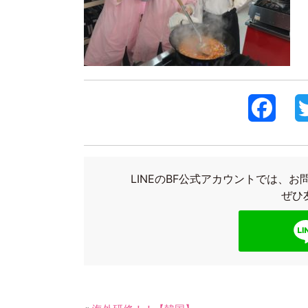
F
a
c
LINEのBF公式アカウントでは、
e
ぜひ
b
o
o
k