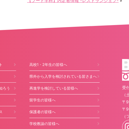
【フード学科】内定者情報 -レストランシェフ-
»
ト
高校1・2年生の皆様へ
県外から入学を検討されている皆さまへ
受付
知ろう
再進学を検討している皆様へ
（
留学生の皆様へ
〒9
〒9
ス
保護者の皆様へ
（
学校教諭の皆様へ