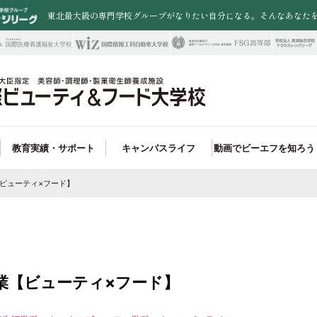
東北最大級の専門学校グループがなりたい自分になる。そんなあなた
教育実績・サポート
キャンパスライフ
動画でビーエフを知ろう
ビューティ×フード】
職業実践専門課程
職率100%!
トータルファッション大学科
ード学科 就職サポート
アクセス・周辺施設
卒業生情報
入試制度
オープンキャンパス
県外から入学を検討されている皆さまへ
FSGカレッジリーグ
未来の選択肢が広がる!
美容学科
ビューティ学科 就職実績
一人暮らしサポート
特待生制度
保護者説明会
再進学を検討している皆様へ
お問い合わせ
ンペにも強い!
ウエディング学科
ード学科 取得できる資格＆合格実績
入試ガイド
outubeオープンキャンパス
学校教諭の皆様へ
楽しいイベントが魅力!
ファッション学科
ビューティ学科 コンテスト実績
一人暮らしサポート
在校生・卒業生の皆様へ
パティシエ学科
パン＆カフェ学科
業【ビューティ×フード】