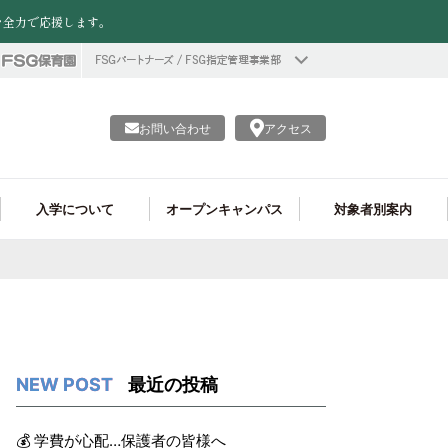
を全力で応援します。
お問い合わせ
アクセス
入学について
オープンキャンパス
対象者別案内
情報公開
資格がたくさん取れる!
ヘアメイク学科
フード学科 就職実績
学費
個別進学相談会
留学生の皆様へ
プロ仕様の実習施設!
調理製菓ライセンス学科
フード学科 学生作品
企業の採用ご担当者様へ
調理師学科
最近の投稿
💰 学費が心配…保護者の皆様へ