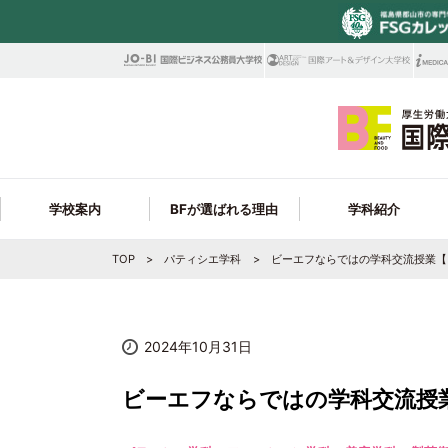
学校案内
BFが選ばれる理由
学科紹介
TOP
パティシエ学科
ビーエフならではの学科交流授業【
校訓・教育目標
学科ラインナップ
ビューティビジネス大学科
ビューティ学科 就職サポート
在校生Q＆A・年間スケジュール
学科情報
募集学科
見逃せないBEP制度
高校1・2年生の皆様へ
就
フ
ビューティ学科 取得できる資格＆合格実
アクセス・周辺施設
最新トレンドを学べる!
トータルビューティ学科
学費サポート制度
オンライン個別進学相談会
保護者の皆様へ
コ
フ
Y
績
2024年10月31日
学生サポートが充実!
シェフ学科
職員採用情報
ビーエフならではの学科交流授
製菓衛生師学科