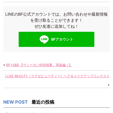
c
i
n
t
LINEのBF公式アカウントでは、お問い合わせや最新情報
e
t
e
e
を受け取ることができます！
ぜひ友達に追加してね！
b
t
n
o
e
a
BFアカウント
o
r
k
«
BF×S&B 【ヴィーガン特別授業、実践編！】
LUXE BEAUTY（ラグゼビューティー）ヘア＆メイクアップコンテスト
»
最近の投稿