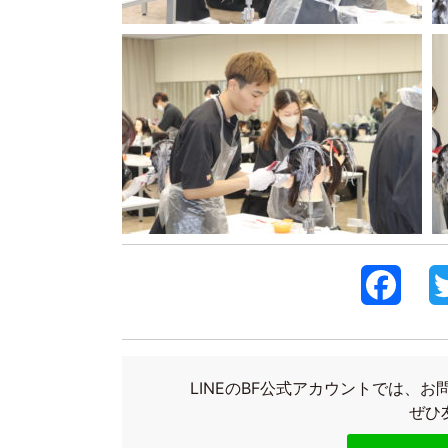
F
a
c
LINEのBF公式アカウントでは、
e
ぜひ
b