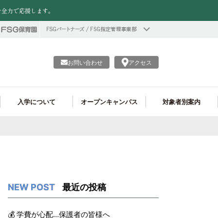
を全力で応援します。
お問い合わせ
アクセス
入学について
オープンキャンパス
対象者別案内
情報公開
資格がたくさん取れる!
ヘアメイク学科
フード学科 就職実績
学費
個別進学相談会
留学生の皆様へ
プロ仕様の実習施設!
調理製菓ライセンス学科
フード学科 学生作品
企業の採用ご担当者様へ
調理師学科
最近の投稿
💰 学費が心配…保護者の皆様へ