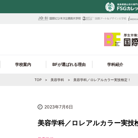
学校案内
BFが選ばれる理由
学科紹介
TOP
美容学科
美容学科／ロレアルカラー実技検定！
校訓・教育目標
学科ラインナップ
ビューティビジネス大学科
ビューティ学科 就職サポート
在校生Q＆A・年間スケジュール
学科情報
募集学科
見逃せないBEP制度
高校1・2年生の皆様へ
就
フ
ビューティ学科 取得できる資格＆合格実
アクセス・周辺施設
最新トレンドを学べる!
トータルビューティ学科
学費サポート制度
オンライン個別進学相談会
保護者の皆様へ
コ
フ
Y
績
2023年7月6日
学生サポートが充実!
シェフ学科
職員採用情報
美容学科／ロレアルカラー実技
製菓衛生師学科