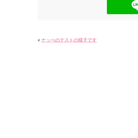
o
o
k
ナッぺのテストの様子です
«