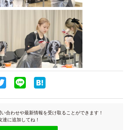
T
L
H
w
i
a
i
n
t
お問い合わせや最新情報を受け取ることができます！
t
e
e
友達に追加してね！
t
n