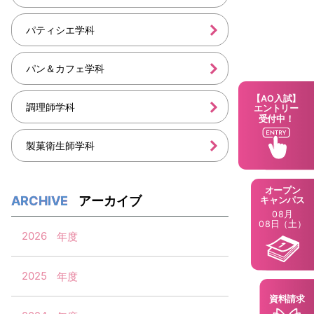
パティシエ学科
パン＆カフェ学科
【AO入試】
調理師学科
エントリー
受付中！
製菓衛生師学科
オープン
アーカイブ
キャンパス
08月
08日（土）
2026
2025
資料請求