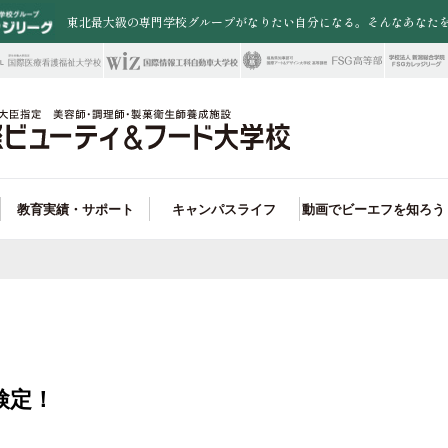
東北最大級の専門学校グループがなりたい自分になる。そんなあなた
教育実績・サポート
キャンパスライフ
動画でビーエフを知ろう
職業実践専門課程
職率100%!
トータルファッション大学科
ード学科 就職サポート
アクセス・周辺施設
卒業生情報
入試制度
オープンキャンパス
県外から入学を検討されている皆さまへ
FSGカレッジリーグ
未来の選択肢が広がる!
美容学科
ビューティ学科 就職実績
一人暮らしサポート
特待生制度
保護者説明会
再進学を検討している皆様へ
お問い合わせ
ンペにも強い!
ウエディング学科
ード学科 取得できる資格＆合格実績
入試ガイド
outubeオープンキャンパス
学校教諭の皆様へ
楽しいイベントが魅力!
ファッション学科
ビューティ学科 コンテスト実績
一人暮らしサポート
在校生・卒業生の皆様へ
パティシエ学科
パン＆カフェ学科
検定！