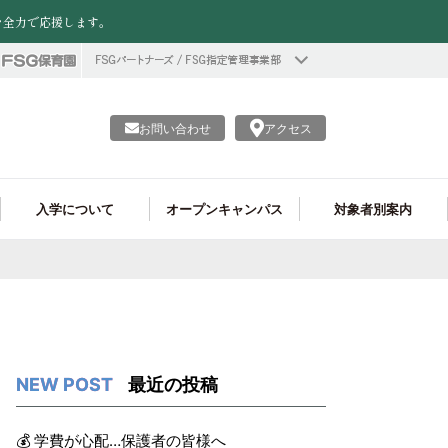
を全力で応援します。
お問い合わせ
アクセス
入学について
オープンキャンパス
対象者別案内
情報公開
資格がたくさん取れる!
ヘアメイク学科
フード学科 就職実績
学費
個別進学相談会
留学生の皆様へ
プロ仕様の実習施設!
調理製菓ライセンス学科
フード学科 学生作品
企業の採用ご担当者様へ
調理師学科
最近の投稿
💰 学費が心配…保護者の皆様へ