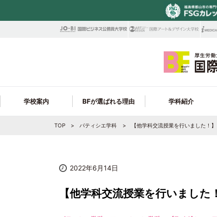
学校案内
BFが選ばれる理由
学科紹介
TOP
パティシエ学科
【他学科交流授業を行いました！】
校訓・教育目標
学科ラインナップ
ビューティビジネス大学科
ビューティ学科 就職サポート
在校生Q＆A・年間スケジュール
学科情報
募集学科
見逃せないBEP制度
高校1・2年生の皆様へ
就
フ
ビューティ学科 取得できる資格＆合格実
アクセス・周辺施設
最新トレンドを学べる!
トータルビューティ学科
学費サポート制度
オンライン個別進学相談会
保護者の皆様へ
コ
フ
Y
績
2022年6月14日
学生サポートが充実!
シェフ学科
職員採用情報
【他学科交流授業を行いました
製菓衛生師学科