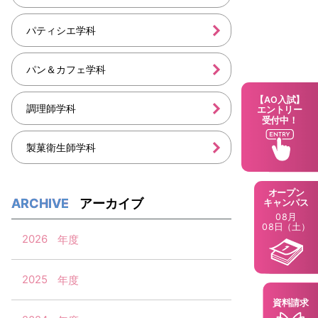
パティシエ学科
パン＆カフェ学科
【AO入試】
調理師学科
エントリー
受付中！
製菓衛生師学科
オープン
アーカイブ
キャンパス
08月
08日（土）
2026
2025
資料請求