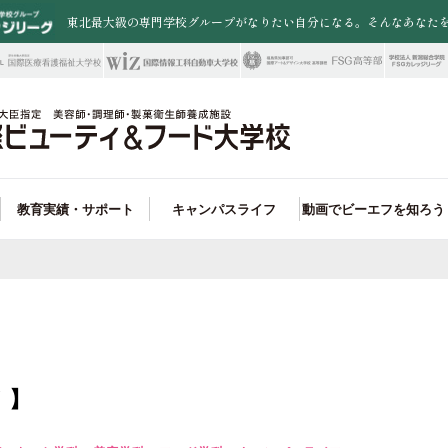
東北最大級の専門学校グループがなりたい自分になる。そんなあなた
教育実績・サポート
キャンパスライフ
動画でビーエフを知ろう
職業実践専門課程
職率100%!
トータルファッション大学科
ード学科 就職サポート
アクセス・周辺施設
卒業生情報
入試制度
オープンキャンパス
県外から入学を検討されている皆さまへ
FSGカレッジリーグ
未来の選択肢が広がる!
美容学科
ビューティ学科 就職実績
一人暮らしサポート
特待生制度
保護者説明会
再進学を検討している皆様へ
お問い合わせ
ンペにも強い!
ウエディング学科
ード学科 取得できる資格＆合格実績
入試ガイド
outubeオープンキャンパス
学校教諭の皆様へ
楽しいイベントが魅力!
ファッション学科
ビューティ学科 コンテスト実績
一人暮らしサポート
在校生・卒業生の皆様へ
パティシエ学科
パン＆カフェ学科
！】