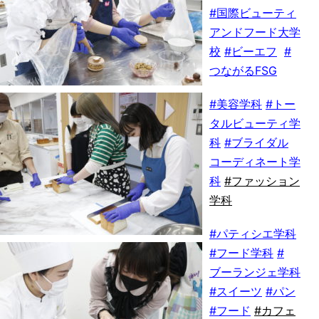
#国際ビューティ
アンドフード大学
校
#ビーエフ
#
つながるFSG
#美容学科
#トー
タルビューティ学
科
#ブライダル
コーディネート学
科
#
ファッション
学科
#パティシエ学科
#フード学科
#
ブーランジェ学科
#スイーツ
#パン
#フード
#
カフェ