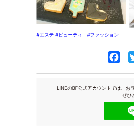
#エステ
#ビューティ
#ファッション
F
a
c
LINEのBF公式アカウントでは、
e
ぜひ
b
o
o