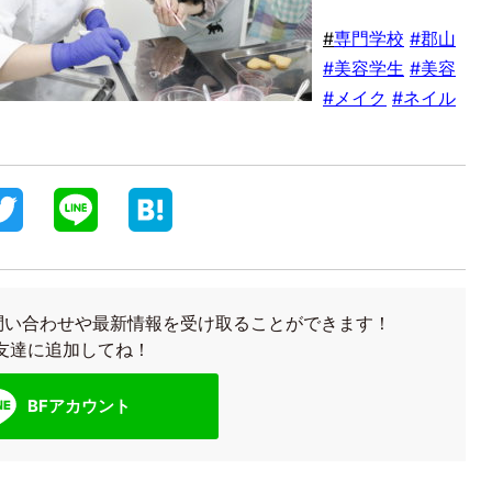
#
専門学校
#郡山
#美容学生
#美容
#メイク
#ネイル
T
L
H
w
i
a
i
n
t
お問い合わせや最新情報を受け取ることができます！
t
e
e
友達に追加してね！
t
n
BFアカウント
e
a
r