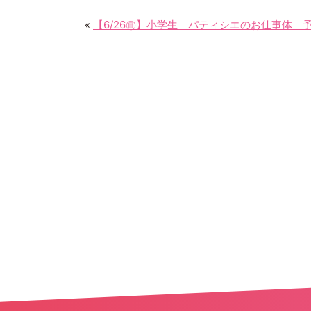
k
【6/26㊐】小学生 パティシエのお仕事体 予
«