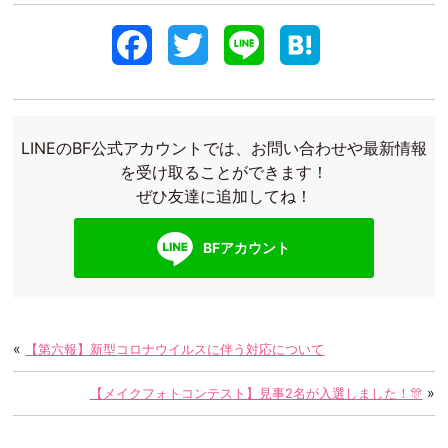
F
T
L
H
a
w
i
a
c
i
n
t
LINEのBF公式アカウントでは、お問い合わせや最新情報
e
t
e
e
を受け取ることができます！
ぜひ友達に追加してね！
b
t
n
o
e
a
BFアカウント
o
r
k
«
【第六報】新型コロナウイルスに伴う対応について
»
【メイクフォトコンテスト】見事2名が入選しました！🎊