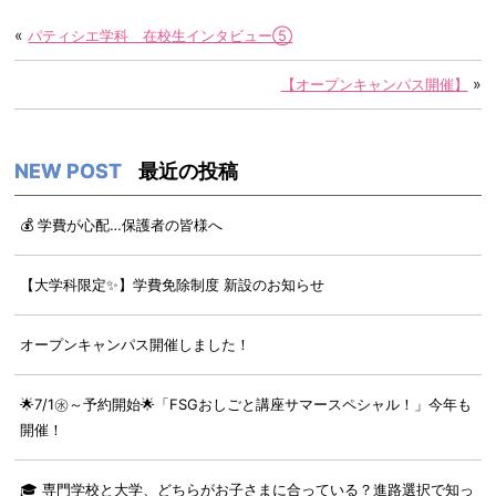
k
«
パティシエ学科 在校生インタビュー⑤
»
【オープンキャンパス開催】
最近の投稿
💰 学費が心配…保護者の皆様へ
【大学科限定✨】学費免除制度 新設のお知らせ
オープンキャンパス開催しました！
🌟7/1㊌～予約開始🌟「FSGおしごと講座サマースペシャル！」今年も
開催！
🎓 専門学校と大学、どちらがお子さまに合っている？進路選択で知っ