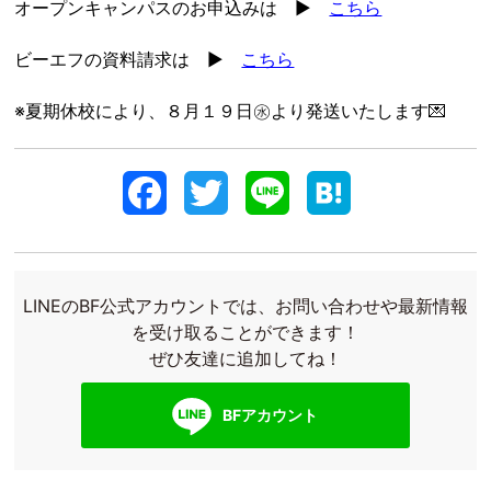
オープンキャンパスのお申込みは ▶
こちら
ビーエフの資料請求は ▶
こちら
※夏期休校により、８月１９日㊌より発送いたします💌
F
T
L
H
a
w
i
a
c
i
n
t
LINEのBF公式アカウントでは、お問い合わせや最新情報
e
t
e
e
を受け取ることができます！
ぜひ友達に追加してね！
b
t
n
o
e
a
BFアカウント
o
r