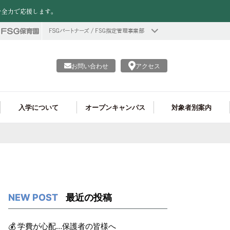
を全力で応援します。
お問い合わせ
アクセス
入学について
オープンキャンパス
対象者別案内
情報公開
資格がたくさん取れる!
ヘアメイク学科
フード学科 就職実績
学費
個別進学相談会
留学生の皆様へ
プロ仕様の実習施設!
調理製菓ライセンス学科
フード学科 学生作品
企業の採用ご担当者様へ
調理師学科
最近の投稿
💰 学費が心配…保護者の皆様へ