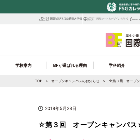
学校案内
BFが選ばれる理由
学科紹介
TOP
オープンキャンパスのお知らせ
☆第３回 オープン
校訓・教育目標
学科ラインナップ
ビューティビジネス大学科
ビューティ学科 就職サポート
在校生Q＆A・年間スケジュール
学科情報
募集学科
見逃せないBEP制度
高校1・2年生の皆様へ
就
フ
ビューティ学科 取得できる資格＆合格実
アクセス・周辺施設
最新トレンドを学べる!
トータルビューティ学科
学費サポート制度
オンライン個別進学相談会
保護者の皆様へ
コ
フ
Y
績
2018年5月28日
学生サポートが充実!
シェフ学科
職員採用情報
☆第３回 オープンキャンパス
製菓衛生師学科