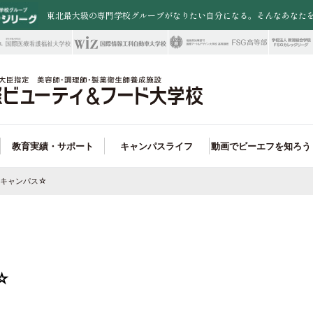
東北最大級の専門学校グループがなりたい自分になる。そんなあなた
教育実績・サポート
キャンパスライフ
動画でビーエフを知ろう
キャンパス☆
職業実践専門課程
職率100%!
トータルファッション大学科
ード学科 就職サポート
アクセス・周辺施設
卒業生情報
入試制度
オープンキャンパス
県外から入学を検討されている皆さまへ
FSGカレッジリーグ
未来の選択肢が広がる!
美容学科
ビューティ学科 就職実績
一人暮らしサポート
特待生制度
保護者説明会
再進学を検討している皆様へ
お問い合わせ
ンペにも強い!
ウエディング学科
ード学科 取得できる資格＆合格実績
入試ガイド
outubeオープンキャンパス
学校教諭の皆様へ
楽しいイベントが魅力!
ファッション学科
ビューティ学科 コンテスト実績
一人暮らしサポート
在校生・卒業生の皆様へ
パティシエ学科
パン＆カフェ学科
☆