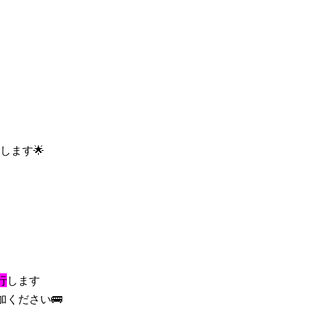
します🌟
行
します
ください🚌